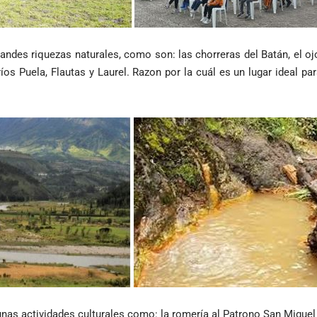
randes riquezas naturales, como son: las chorreras del Batán, el o
íos Puela, Flautas y Laurel. Razon por la cuál es un lugar ideal pa
unas actividades culturales como: la romería al Patrono San Miguel